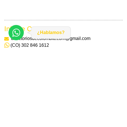
Info de Contacto
¿Hablamos?
directoriosdecolombia.com@gmail.com
(CO) 302 846 1612
Carrera 4 #12-67 edificio América of. 601
© Directorios de Colombia.com.
Todos Los Derechos